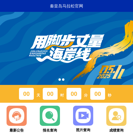
秦皇岛马拉松官网
00
00
00
00
天
时
分
秒
照片查询
最新公告
报名查询
成绩查询