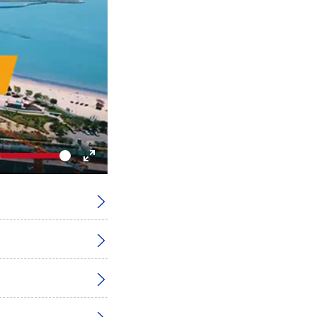
Volume
gle
Toggle
te
Fullscreen