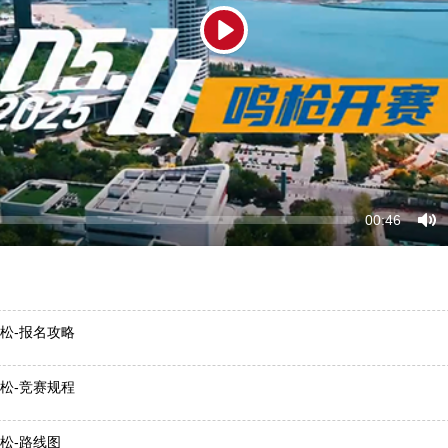
Play
Seek
Current
00:46
time
Tog
Mu
拉松-报名攻略
拉松-竞赛规程
拉松-路线图