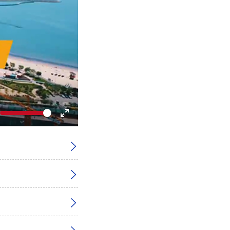
Volume
gle
Toggle
te
Fullscreen