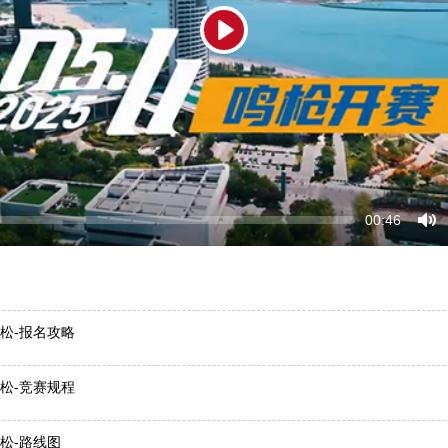
Play
Seek
Current
00:46
time
Tog
Mu
拉松-报名攻略
拉松-竞赛规程
拉松-路线图