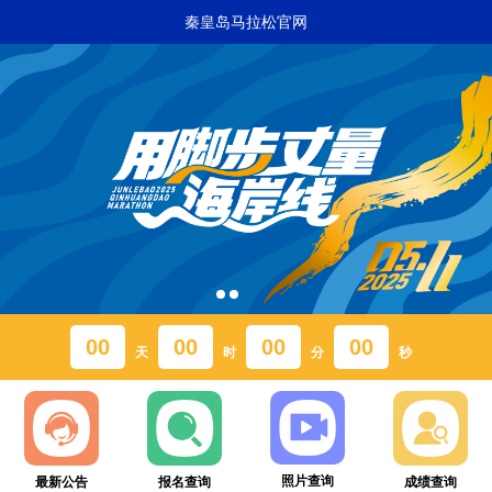
秦皇岛马拉松官网
00
00
00
00
天
时
分
秒
照片查询
最新公告
报名查询
成绩查询